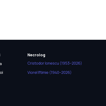
i
Necrolog
Cristodor Ionescu (1953–2026)
ca
oi
Viorel Iftimie (1940–2026)