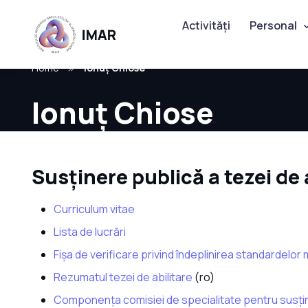
Activități
Personal
Home
Ionuț Chiose
Ionuț Chiose
Susținere publică a tezei de 
Curriculum vitae
Lista de lucrări
Fişa de verificare privind îndeplinirea standardelor 
Rezumatul tezei de abilitare
(ro)
Componenţa comisiei de specialitate pentru susţine