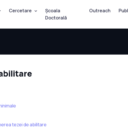
Cercetare
Școala
Outreach
Publ
Doctorală
abilitare
minimale
rea tezei de abilitare