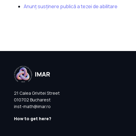
Anunț susținere publică a tezei de abilitare
21 Calea Grivitei Street
010702 Bucharest
inst-math@imar.ro
How to get here?