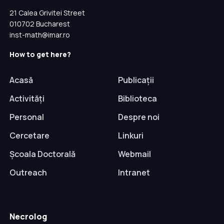
21 Calea Grivitei Street
010702 Bucharest
inst-math@imar.ro
How to get here?
Acasă
Publicații
Activități
Biblioteca
Personal
Despre noi
Cercetare
Linkuri
Școala Doctorală
Webmail
Outreach
Intranet
Necrolog