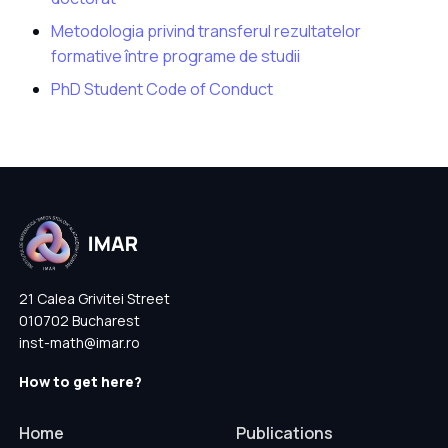
Metodologia privind transferul rezultatelor
formative între programe de studii
PhD Student Code of Conduct
21 Calea Grivitei Street
010702 Bucharest
inst-math@imar.ro
How to get here?
Home
Publications