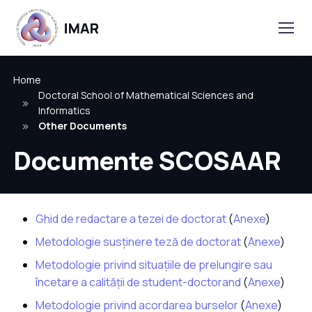
Home
Doctoral School of Mathematical Sciences and
Informatics
Other Documents
Documente SCOSAAR
Ghid de redactare a tezei de doctorat
(
Anexe
)
Metodologie susținere teză de doctorat
(
Anexe
)
Metodologie privind situațiile de prelungire sau
încetare a calității de student-doctorand
(
Anexe
)
Metodologie privind acordarea burselor
(
Anexe
)